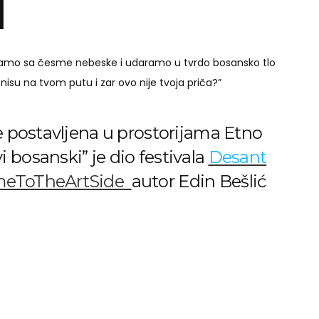
i
padamo sa česme nebeske i udaramo u tvrdo bosansko tlo
 nisu na tvom putu i zar ovo nije tvoja priča?”
je postavljena u prostorijama Etno
 bosanski” je dio festivala
Desant
eToTheArtSide
autor Edin Bešlić