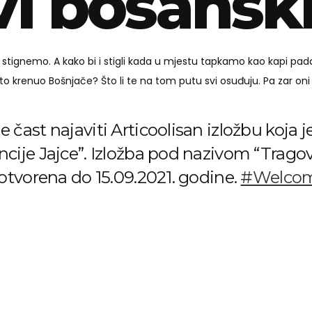
i bosansk
 stignemo. A kako bi i stigli kada u mjestu tapkamo kao kapi 
si to krenuo Bošnjače? Što li te na tom putu svi osuđuju. Pa zar oni
 čast najaviti Articoolisan izložbu koja 
cije Jajce”. Izložba pod nazivom “Tragovi
 otvorena do 15.09.2021. godine.
#Welcom