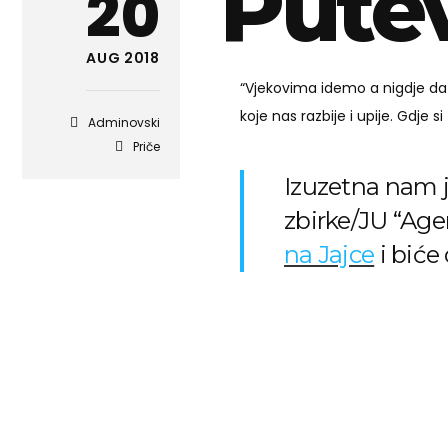
Putev
20
AUG 2018
“Vjekovima idemo a nigdje da
koje nas razbije i upije. Gdje 
Adminovski
Priče
Izuzetna nam je
zbirke/JU “Agen
na Jajce
i biće