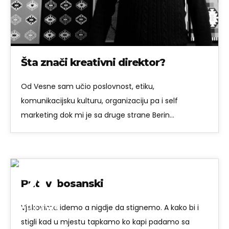
Šta znači kreativni direktor?
Od Vesne sam učio poslovnost, etiku,
komunikacijsku kulturu, organizaciju pa i self
marketing dok mi je sa druge strane Berin…
20
Putevi bosanski
Previous
Next
AUG 2018
Vjekovima idemo a nigdje da stignemo. A kako bi i
stigli kad u mjestu tapkamo ko kapi padamo sa