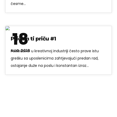
česme…
18
Pričam ti priču #1
AUG 2018
Poslodavci u kreativnoj industriji često prave istu
grešku sa uposlenicima zahtjevajući predan rad,
ostajanje duže na poslu i konstantan izraz…