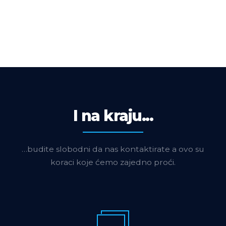
I na kraju...
…budite slobodni da nas kontaktirate a ovo su
koraci koje ćemo zajedno proći.