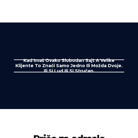
Kad Imaš Ovako Slobodan Sajt A Velike
Klijente To Znači Samo Jedno Ili Možda Dvoje.
Ili Si Lud Ili Si Stručan.