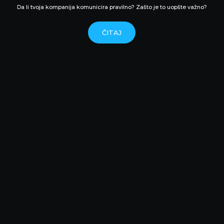
Da li tvoja kompanija komunicira pravilno? Zašto je to uopšte važno?
ČITAJ